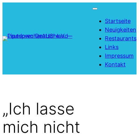
Zum
Inhalt
Startseite
springen
Neuigkeiten
Restaurants
Links
Impressum
Kontakt
„Ich lasse
mich nicht