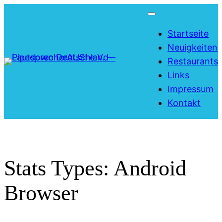
Zum
Inhalt
Startseite
springen
Neuigkeiten
Restaurants
Links
Impressum
Kontakt
Stats Types:
Android
Browser